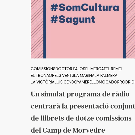
COMISSIONS
DOCTOR PALOS
EL MERCAT
EL REMEI
EL TRONAOR
ELS VENTS
LA MARINA
LA PALMERA
LA VICTÒRIA
LUIS CENDOYA
MERELLO
MOCADOR
RODRI
Un simulat programa de ràdio
centrarà la presentació conjun
de llibrets de dotze comissions
del Camp de Morvedre