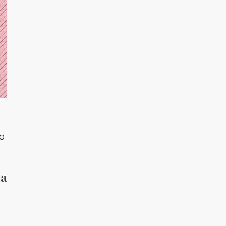
GO
ta