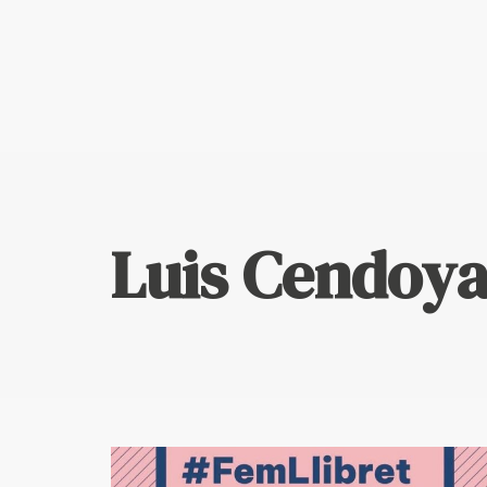
Escriu ací i prem "Enter" per a buscar
Luis Cendoy