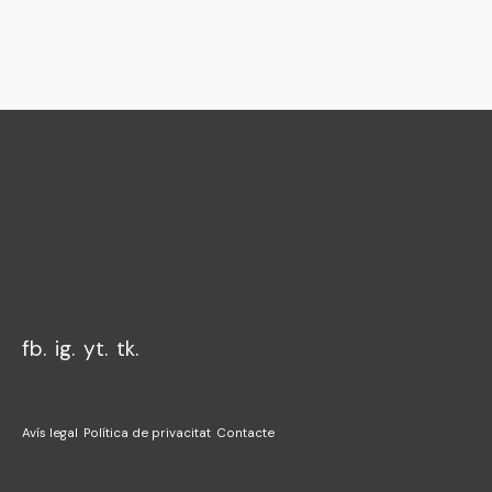
Federació
Junta Fallera
de Sagunt
fb.
ig.
yt.
tk.
Avís legal
Política de privacitat
Contacte