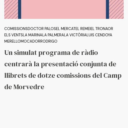
Escriu ací i prem "Enter" per a buscar
COMISSIONS
DOCTOR PALOS
EL MERCAT
EL REMEI
EL TRONAOR
ELS VENTS
LA MARINA
LA PALMERA
LA VICTÒRIA
LUIS CENDOYA
MERELLO
MOCADOR
RODRIGO
Un simulat programa de ràdio
centrarà la presentació conjunta de
llibrets de dotze comissions del Camp
de Morvedre