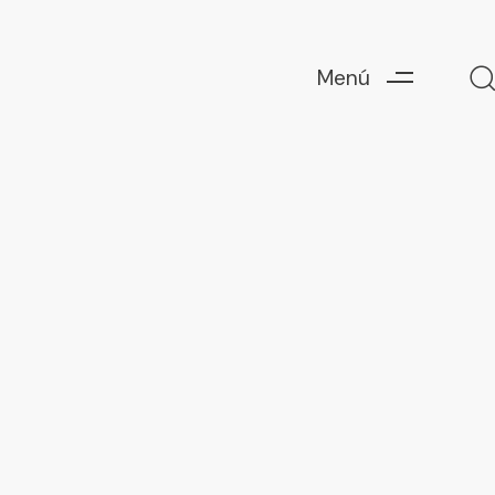
Menú
AC Falla
La Victòria
La nostra comissió té una llarga història. Hem
passat ja la cinquantena. I enguany
complim 53 anys. El cens de falleres i