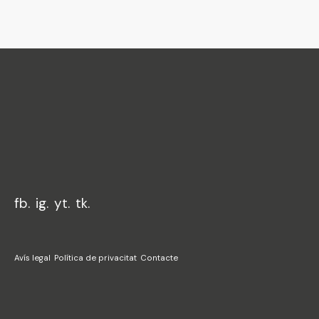
Federació
Junta Fallera
de Sagunt
fb.
ig.
yt.
tk.
Avís legal
Política de privacitat
Contacte