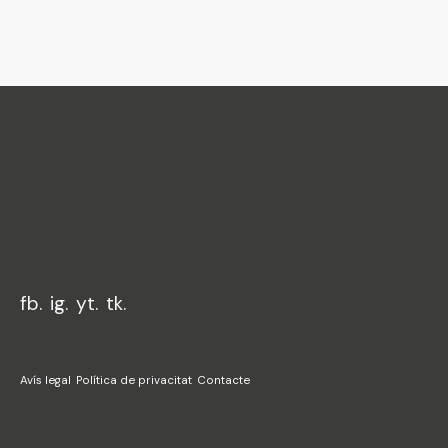
Federació
Junta Fallera
de Sagunt
fb.
ig.
yt.
tk.
Avís legal
Política de privacitat
Contacte