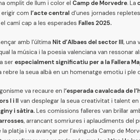
 ha omplit de llum i color el
Camp de Morvedre
. La
c
 erigir com
l’acte central
d’unes jornades repletes 
 el camí cap a les esperades
Falles 2025.
mençar amb l’última
Nit d’Albaes del sector III
, una
ual la música i la poesia valenciana van ressonar a
va ser
especialment significatiu per a la Fallera Maj
va rebre la seua albà en un homenatge emotiu i ple d
agonisme va recaure en l
‘esperada cavalcada de l’h
rs I i II
van desplegar la seua creativitat i talent en
giny i sàtira.
Les comissions falleres van brillar am
carrosses
, arrancant somriures i aplaudiments del pú
 la platja i va avançar per l’avinguda Camp de Morv