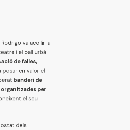
Rodrigo va acollir la
eatre i el ball urbà
ació de falles,
 posar en valor el
sperat
banderí de
s organitzades per
coneixent el seu
costat dels