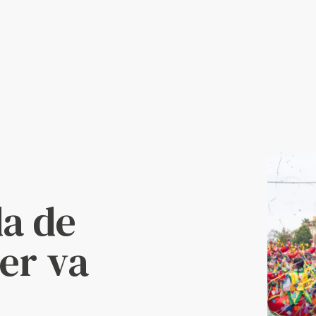
da de
ler va