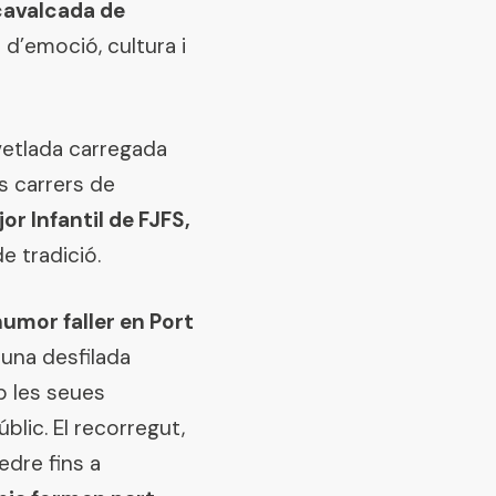
avalcada de
d’emoció, cultura i
 vetlada carregada
ls carrers de
or Infantil de FJFS,
e tradició.
umor faller en Port
 una desfilada
b les seues
blic. El recorregut,
edre fins a