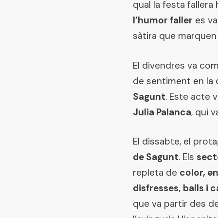
qual la festa fallera
l’humor faller
es va
sàtira que marquen
El divendres va co
de sentiment en la q
Sagunt
. Este acte 
Julia Palanca
, qui 
El dissabte, el prot
de Sagunt
. Els
secto
repleta de
color, en
disfresses, balls i 
que va partir des de