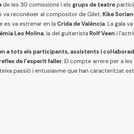
a
de les 30 comissions i els
grups de teatre
partici
 va reconéixer al compositor de Gilet,
Kike Sorian
ue es va estrenar en la
Crida de València
. La gala 
dèmia Leo Molina
, la del guitarrista
Rolf Veen
i l’actr
n a tots els participants, assistents i col·laborad
eflex de l’esperit faller
. El compte arrere per a les
eixa passió i entusiasme que han caracteritzat es