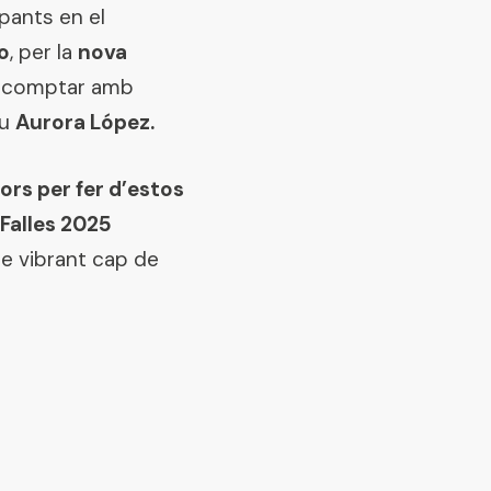
pants en el
o
, per la
nova
va comptar amb
iu
Aurora López.
ors per fer d’estos
Falles 2025
te vibrant cap de