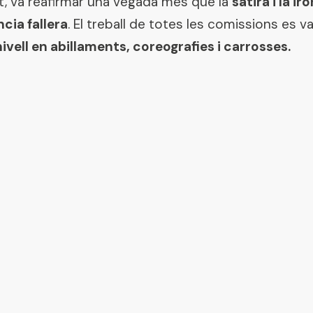
at, va reafirmar una vegada més que la
sàtira i la i
ncia fallera
. El treball de totes les comissions es va
nivell en abillaments, coreografies i carrosses.