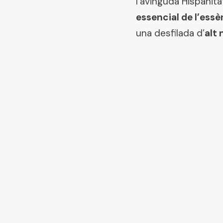
l’avinguda Hispanit
essencial de l’essè
una desfilada d’
alt 