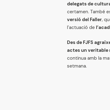
delegats de cultur
certamen. També es
versió del Faller
, q
l’actuació de
l’aca
Des de FJFS agraïxe
actes un veritable r
continua amb la mat
setmana.