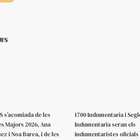
JFS
sos
Federació
Fa 2 mesos
Federació
S s’acomiada de les
1700 Indumentaria i Segl
es Majors 2026, Ana
Indumentaria seran els
ez i Noa Barea, i de les
indumentaristes oficials 