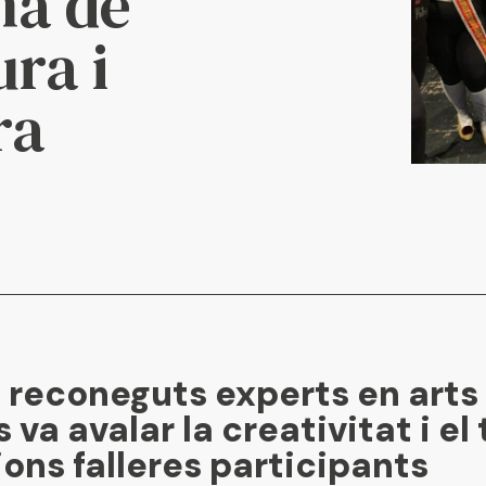
na de
ura i
ra
e reconeguts experts en arts
va avalar la creativitat i el 
ons falleres participants