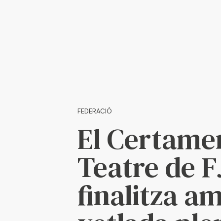
Escriu ací i prem "Enter" per a buscar
Autor
Published
PUBLISHED
on:
IN:
FEDERACIÓ
El Certame
Teatre de F
finalitza a