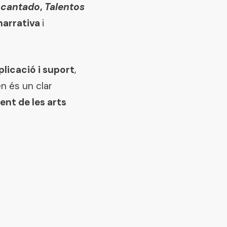
ncantado
,
Talentos
narrativa
i
plicació i suport
,
 és un clar
ent de les arts