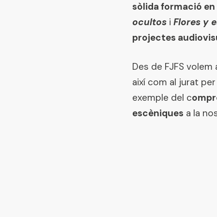
sòlida formació en
ocultos
i
Flores y e
projectes audiovis
Des de FJFS volem ag
així com al jurat pe
exemple del c
ompro
escèniques
a la no