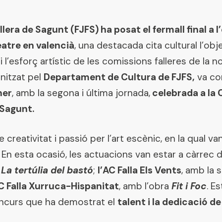
lera de Sagunt (FJFS) ha posat el fermall final a l
atre en valencià
, una destacada cita cultural l’obj
 i l’esforç artístic de les comissions falleres de la 
nitzat pel
Departament de Cultura de FJFS,
va con
ner
, amb la segona i última jornada,
celebrada a la 
 Sagunt.
creativitat i passió per l’art escènic, en la qual va
. En esta ocasió, les actuacions van estar a càrrec 
a
La tertúlia del bastó
;
l’AC Falla Els Vents
, amb la 
AC Falla Xurruca-Hispanitat
, amb l’obra
Fit i Foc
. E
oncurs que ha demostrat el
talent i la dedicació d