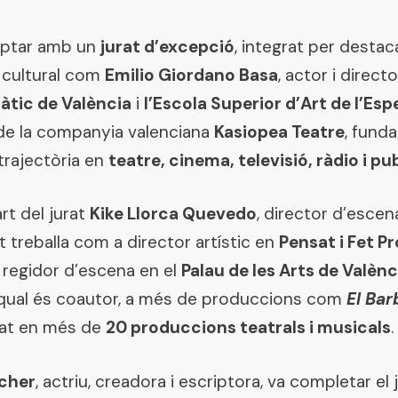
mptar amb un
jurat d’excepció
, integrat per destac
 cultural com
Emilio Giordano Basa
, actor i direc
màtic de València
i
l’Escola Superior d’Art de l’Es
c de la companyia valenciana
Kasiopea Teatre
, fund
trajectòria en
teatre, cinema, televisió, ràdio i pu
t del jurat
Kike Llorca Quevedo
, director d’escen
 treballa com a director artístic en
Pensat i Fet P
 regidor d’escena en el
Palau de les Arts de Valènc
a qual és coautor, a més de produccions com
El Bar
allat en més de
20 produccions teatrals i musicals
.
cher
, actriu, creadora i escriptora, va completar el