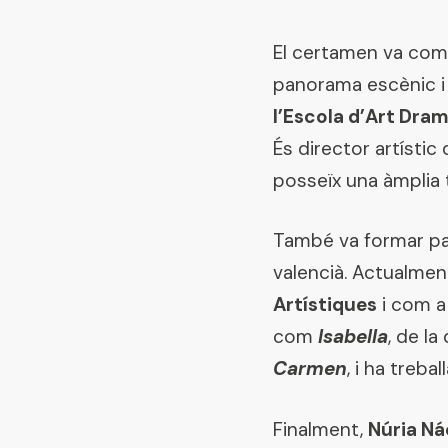
El certamen va co
panorama escènic i
l’Escola d’Art Dra
És director artísti
posseïx una àmplia 
També va formar par
valencià. Actualment
Artístiques
i com a
com
Isabella
, de l
Carmen
, i ha treb
Finalment,
Núria Ná