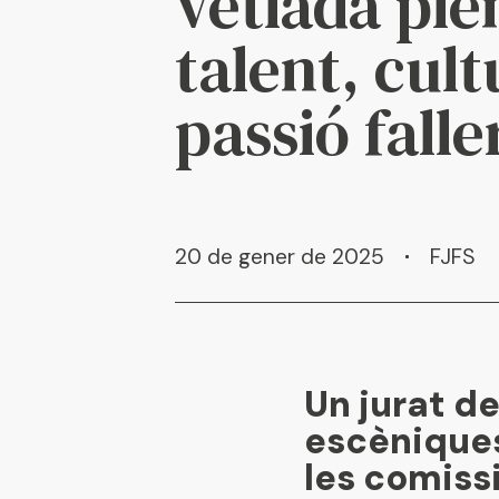
vetlada ple
talent, cult
passió falle
20 de gener de 2025
FJFS
Un jurat d
escèniques 
les comissi