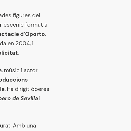
ades figures del
tor escènic format a
pectacle d’Oporto
.
ada en 2004, i
blicitat
.
a, músic i actor
roduccions
ia
. Ha dirigit òperes
bero
de Sevilla
i
 jurat. Amb una