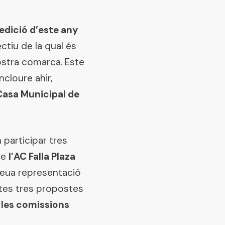
’edició d’este any
ectiu de la qual és
nostra comarca. Este
cloure ahir,
Casa Municipal de
n participar tres
de
l’AC Falla Plaza
seua representació
stes tres propostes
e les comissions