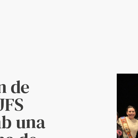
n de
JFS
mb una