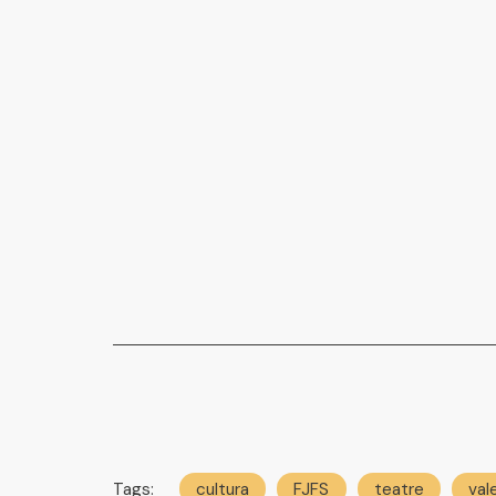
Tags:
cultura
FJFS
teatre
val