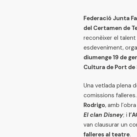
Federació Junta Fal
del Certamen de Te
reconèixer el talent
esdeveniment, orga
diumenge 19 de ge
Cultura de Port de
Una vetlada plena de 
comissions falleres
Rodrigo
, amb l’obr
El clan Disney
; i
l’
van clausurar un c
falleres al teatre
.