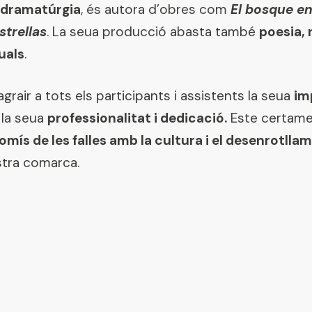
 dramatúrgia
, és autora d’obres com
El bosque e
strellas
. La seua producció abasta també
poesia, 
uals
.
rair a tots els participants i assistents la seua
im
r la seua
professionalitat i dedicació.
Este certamen
mís de les falles amb la cultura i el desenrotllam
stra comarca.