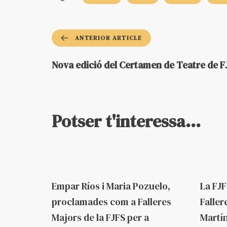
ANTERIOR ARTICLE
Nova edició del Certamen de Teatre de F
Potser t'interessa...
Fa 2 mesos
Federació
Fa 2 me
Empar Ríos i Maria Pozuelo,
La FJF
proclamades com a Falleres
Faller
Majors de la FJFS per a
Martín