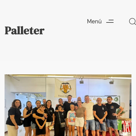
Menú
Palleter
Escriu ací i prem "Enter" per a buscar