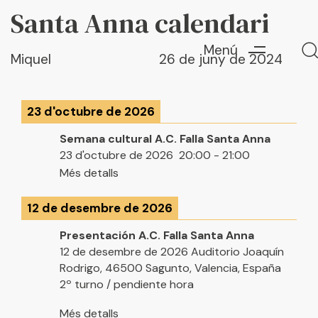
Autor
Published
Santa Anna calendari
PUBLISHED
on:
IN:
Menú
Miquel
26 de juny de 2024
23 d'octubre de 2026
Escriu ací i prem "Enter" per a buscar
Semana cultural A.C. Falla Santa Anna
23 d'octubre de 2026
20:00
-
21:00
Més detalls
12 de desembre de 2026
Presentación A.C. Falla Santa Anna
12 de desembre de 2026
Auditorio Joaquín
Rodrigo, 46500 Sagunto, Valencia, España
2º turno / pendiente hora
Més detalls