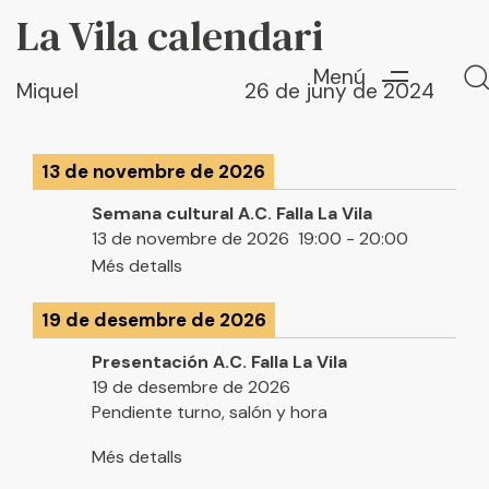
Autor
Published
La Vila calendari
PUBLISHED
on:
IN:
Menú
Miquel
26 de juny de 2024
13 de novembre de 2026
Escriu ací i prem "Enter" per a buscar
Semana cultural A.C. Falla La Vila
13 de novembre de 2026
19:00
-
20:00
Més detalls
19 de desembre de 2026
Presentación A.C. Falla La Vila
19 de desembre de 2026
Pendiente turno, salón y hora
Més detalls