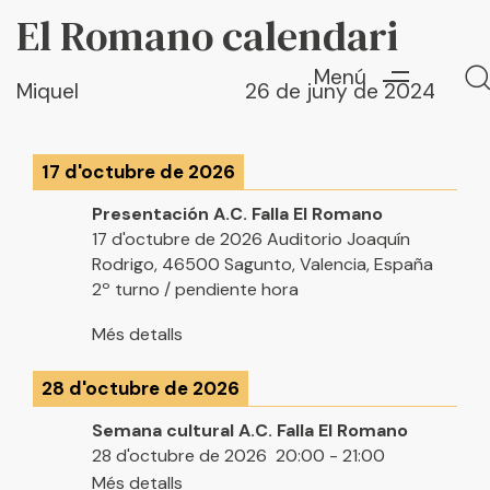
Autor
Published
El Romano calendari
PUBLISHED
on:
IN:
Menú
Miquel
26 de juny de 2024
17 d'octubre de 2026
Escriu ací i prem "Enter" per a buscar
Presentación A.C. Falla El Romano
17 d'octubre de 2026
Auditorio Joaquín
Rodrigo, 46500 Sagunto, Valencia, España
2º turno / pendiente hora
Més detalls
28 d'octubre de 2026
Semana cultural A.C. Falla El Romano
28 d'octubre de 2026
20:00
-
21:00
Més detalls