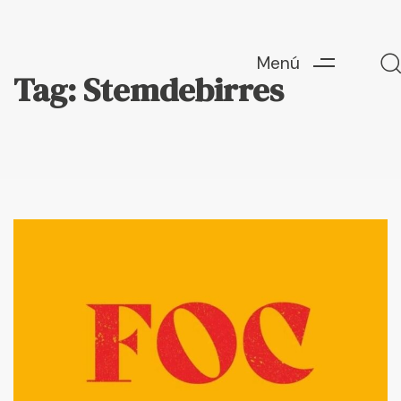
Menú
Tag: Stemdebirres
Escriu ací i prem "Enter" per a buscar