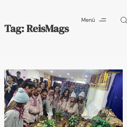
Menú
Tag: ReisMags
Escriu ací i prem "Enter" per a buscar