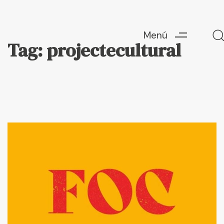
Menú
Tag: projectecultural
Escriu ací i prem "Enter" per a buscar