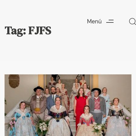
Menú
Tag: FJFS
Escriu ací i prem "Enter" per a buscar