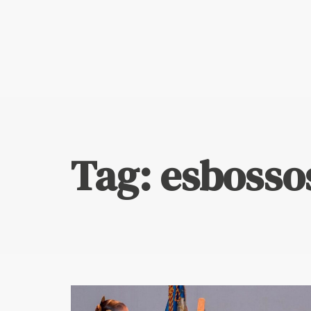
Escriu ací i prem "Enter" per a buscar
Tag: esbosso