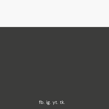
Federació
Junta Falle
de Sagunt
fb.
ig.
yt.
tk.