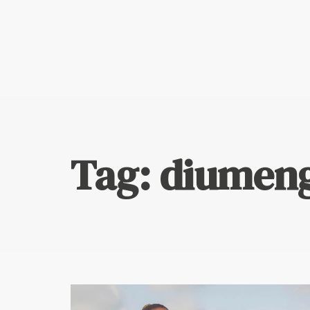
Escriu ací i prem "Enter" per a buscar
Tag: diumen